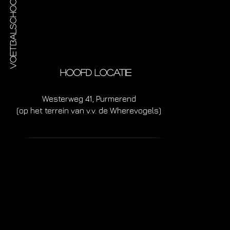
Voetbalschool de Purmer
HOOFD LOCATIE
Westerweg 41, Purmerend
(op het terrein van v.v. de Wherevogels)