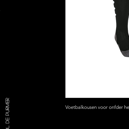
Haalt eruit wat erin zit!
Voetbalkousen voor onfder he