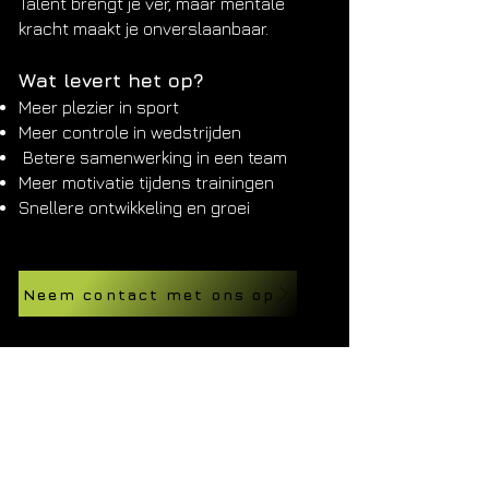
Talent brengt je ver, maar mentale
kracht maakt je onverslaanbaar.
Wat levert het op?
Meer plezier in sport
Meer controle in wedstrijden
Betere samenwerking in een team
Meer motivatie tijdens trainingen
Snellere ontwikkeling en groei
Neem contact met ons op
HOOFD LOCATIE
Westerweg 41, Purmerend
(op het terrein van v.v. de Wherevogels)