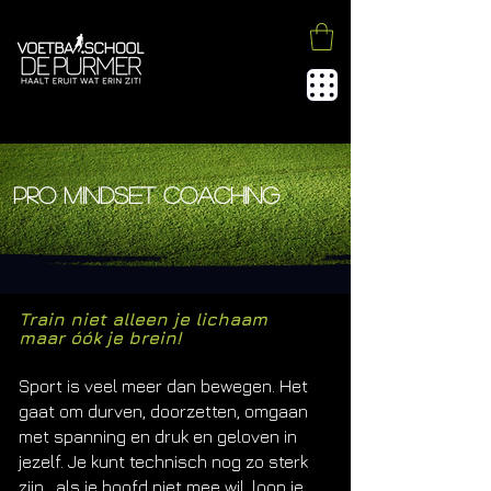
pro mindset coaching
Train niet alleen je lichaam
maar óók je brein!
​Sport is veel meer dan bewegen. Het
gaat om durven, doorzetten, omgaan
met spanning en druk en geloven in
jezelf. Je kunt technisch nog zo sterk
zijn, als je hoofd niet mee wil, loop je